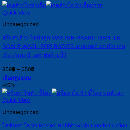
through
product
725฿
has
Quick View
multiple
variants.
Uncategorized
The
options
ครีมสบู่ล้าง ไขหัวลูก MASTER RABBIT GENTLE
may
SCALP WASH FOR BABIES มาสเตอร์ แรบบิท เจน
be
chosen
เทิล สแคลป์ วอช ฟอร์ เบบี้ส์
on
the
Price
359
฿
–
650
฿
product
range:
เลือกรูปแบบ
page
359฿
This
-45%
through
product
650฿
has
Quick View
multiple
variants.
Uncategorized
The
options
โลชั่นทา ไขหัว Master Rabbit Scalp Comfort Lotion
may