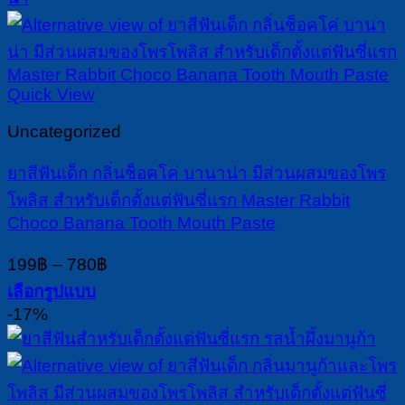
multiple
variants.
The
options
may
Quick View
be
chosen
Uncategorized
on
the
ยาสีฟันเด็ก กลิ่นช็อคโค่ บานาน่า มีส่วนผสมของโพร
product
โพลิส สำหรับเด็กตั้งแต่ฟันซี่แรก Master Rabbit
page
Choco Banana Tooth Mouth Paste
Price
199
฿
–
780
฿
range:
เลือกรูปแบบ
199฿
This
-17%
through
product
780฿
has
multiple
variants.