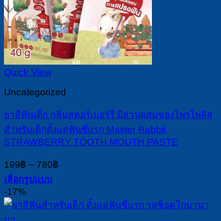
Quick View
Uncategorized
ยาสีฟันเด็ก กลิ่นสตอร์เบอร์รี่ มีส่วนผสมของโพรโพลิส
สำหรับเด็กตั้งแต่ฟันซี่แรก Master Rabbit
STRAWBERRY TOOTH MOUTH PASTE
Price
199
฿
–
780
฿
range:
เลือกรูปแบบ
199฿
This
-17%
through
product
780฿
has