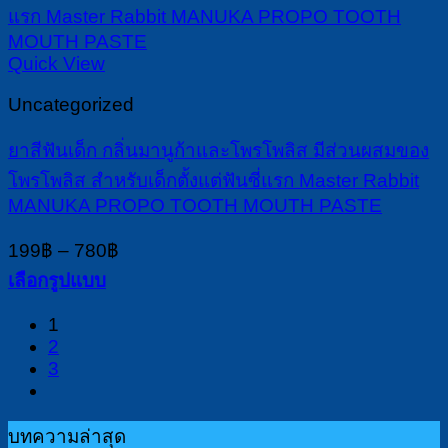
The
options
may
Quick View
be
chosen
Uncategorized
on
the
ยาสีฟันเด็ก กลิ่นมานูก้าและโพรโพลิส มีส่วนผสมของ
product
โพรโพลิส สำหรับเด็กตั้งแต่ฟันซี่แรก Master Rabbit
page
MANUKA PROPO TOOTH MOUTH PASTE
Price
199
฿
–
780
฿
range:
เลือกรูปแบบ
199฿
This
through
1
product
780฿
2
has
3
multiple
variants.
The
บทความล่าสุด
options