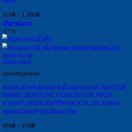
พลัสซี
the
product
Price
310
฿
–
1,305
฿
page
range:
เลือกรูปแบบ
310฿
This
-17%
through
product
1,305฿
has
multiple
variants.
Quick View
The
options
Uncategorized
may
be
สบู่เหลวสำหรับผิวแพ้ง่าย ตั้งแต่หัวจรดเท้า MASTER
chosen
RABBIT SENSITIVE HEAD TO TOE WASH
on
the
มาสเตอร์ แรบบิท เซนซิทีฟ เฮด ทู โท วอช สบู่เหลว
product
สูตรอ่อนโยนสำหรับเด็กแรกเกิด
page
Price
359
฿
–
870
฿
range: