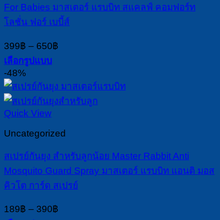
For Babies มาสเตอร์ แรบบิท สแคลฟ์ คอมฟอร์ท
be
chosen
โลชั่น ฟอร์ เบบี้ส์
on
the
Price
399
฿
–
650
฿
product
range:
เลือกรูปแบบ
page
399฿
This
-48%
through
product
650฿
has
multiple
Quick View
variants.
The
Uncategorized
options
may
สเปรย์กันยุง สำหรับลูกน้อย Master Rabbit Anti
be
chosen
Mosquito Guard Spray มาสเตอร์ แรบบิท แอนติ มอส
on
คิวโต การ์ด สเปรย์
the
product
Price
189
฿
–
390
฿
page
range: