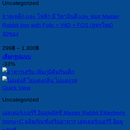
Uncategorized
options
may
ธาตุเหล็ก และ โฟลิก มี วิตามินดี และ ฟอส Master
be
chosen
Rabbit Iron with Folic + VitD + FOS (สูตรใหม่)
on
30ซอง
the
product
Price
299
฿
–
1,300
฿
page
range:
เลือกรูปแบบ
299฿
This
-33%
through
product
1,300฿
has
multiple
Quick View
variants.
The
Uncategorized
options
may
เอลเดอร์เบอร์รี อิมมูพลัสซี Master Rabbit Elderberry
be
chosen
Immu+C ผลิตภัณฑ์เสริมอาหาร เอลเดอร์เบอร์รี อิมมู
on