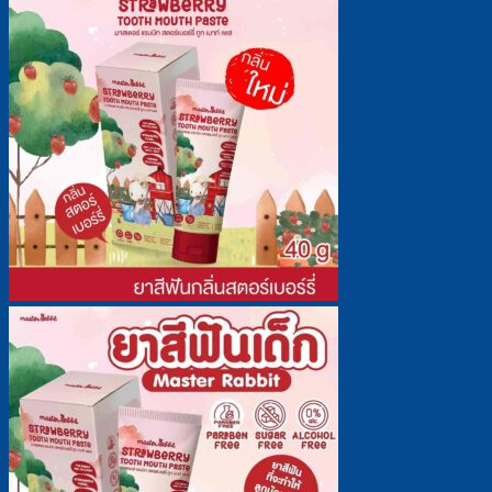
500฿
has
multiple
variants.
The
options
may
be
chosen
on
the
product
page