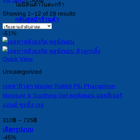
ไม่มีสินค้าในตะกร้า
Sorted
Showing 1–12 of 28 results
กลับสู่หน้าร้านค้า
by
latest
-51%
Quick View
Uncategorized
เจลทาผิวลูก Master Rabbit Plu Phangphon
Moisture & Soothing Gel พลูพังพอน มอยส์เจอร์
แอนด์ ซูธธิ้ง เจล
Price
310
฿
–
725
฿
range:
เลือกรูปแบบ
310฿
This
-45%