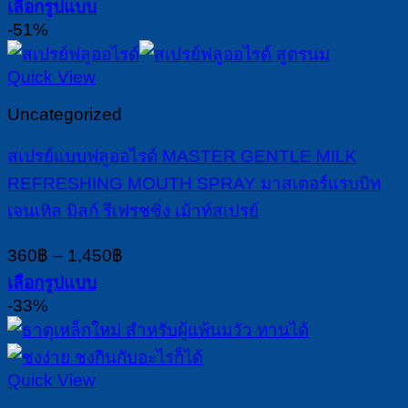
เลือกรูปแบบ
189฿
This
-51%
through
product
390฿
has
Quick View
multiple
variants.
Uncategorized
The
options
สเปรย์แบบฟลูออไรด์ MASTER GENTLE MILK
may
REFRESHING MOUTH SPRAY มาสเตอร์แรบบิท
be
chosen
เจนเทิล มิลก์ รีเฟรชชิ่ง เม้าท์สเปรย์
on
the
Price
360
฿
–
1,450
฿
product
range:
เลือกรูปแบบ
page
360฿
This
-33%
through
product
1,450฿
has
multiple
Quick View
variants.
The