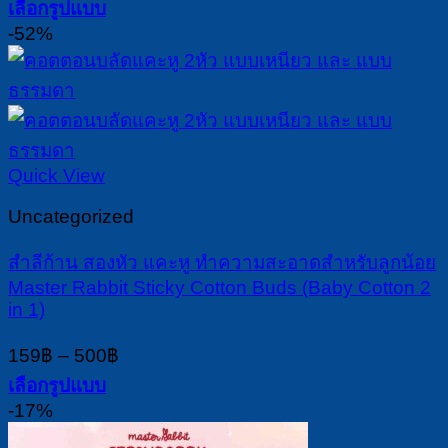
เลือกรูปแบบ
359฿
This
-52%
through
product
870฿
has
multiple
variants.
The
options
Quick View
may
be
Uncategorized
chosen
on
สำลีก้าน สองหัว แคะหู ทำความสะอาดสำหรับลูกน้อย
the
Master Rabbit Sticky Cotton Buds (Baby Cotton 2
product
in 1)
page
Price
159
฿
–
500
฿
range:
เลือกรูปแบบ
159฿
This
-17%
through
product