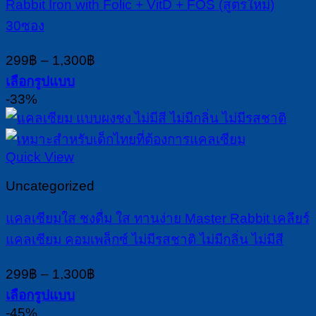
chosen
Rabbit Iron with Folic + VitD + FOS (สูตรใหม่)
on
30ซอง
the
product
Price
299
฿
–
1,300
฿
page
range:
เลือกรูปแบบ
299฿
This
-33%
through
product
1,300฿
has
multiple
Quick View
variants.
The
Uncategorized
options
may
แคลเซียมใส ชงดื่ม ใส ทานง่าย Master Rabbit เคลียร์
be
chosen
แคลเซียม คอมเพล็กซ์ ไม่มีรสชาติ ไม่มีกลิ่น ไม่มีสี
on
the
Price
299
฿
–
1,300
฿
product
range:
เลือกรูปแบบ
page
299฿
This
-45%