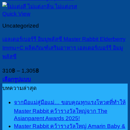
700฿
has
multiple
Quick View
variants.
The
Uncategorized
options
may
เอลเดอร์เบอร์รี อิมมูพลัสซี Master Rabbit Elderberry
be
chosen
Immu+C ผลิตภัณฑ์เสริมอาหาร เอลเดอร์เบอร์รี อิมมู
on
พลัสซี
the
product
Price
310
฿
–
1,305
฿
page
range:
เลือกรูปแบบ
310฿
This
บทความล่าสุด
through
product
1,305฿
has
จากมือแม่สู่มือแม่… ขอบคุณทุกแรงโหวตที่ทำให้
multiple
Master Rabbit คว้ารางวัลใหญ่จาก The
variants.
Asianparent Awards 2025!
The
options
Master Rabbit คว้ารางวัลใหญ่ Amarin Baby &