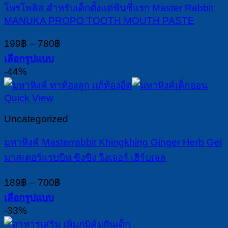
โพรโพลิส สำหรับเด็กตั้งแต่ฟันซี่แรก Master Rabbit
page
MANUKA PROPO TOOTH MOUTH PASTE
Price
199
฿
–
780
฿
range:
เลือกรูปแบบ
199฿
This
-44%
through
product
780฿
has
Quick View
multiple
variants.
Uncategorized
The
options
มหาหิงค์ Masterrabbit Khingkhing Ginger Herb Gel
may
มาสเตอร์แรบบิท ขิงขิง จิงเจอร์ เฮิร์บเจล
be
chosen
Price
189
฿
–
700
฿
on
range:
the
เลือกรูปแบบ
189฿
product
This
-33%
page
through
product