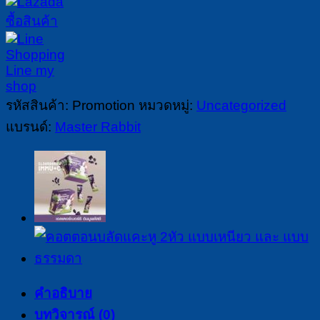
ผิว
แพ้
ง่าย
ตั้งแต่
หัว
รหัสสินค้า:
Promotion
หมวดหมู่:
Uncategorized
จรด
แบรนด์:
Master Rabbit
เท้า
MASTER
RABBIT
SENSITIVE
HEAD
TO
TOE
WASH
มาสเตอร์
คำอธิบาย
แรบ
บทวิจารณ์ (0)