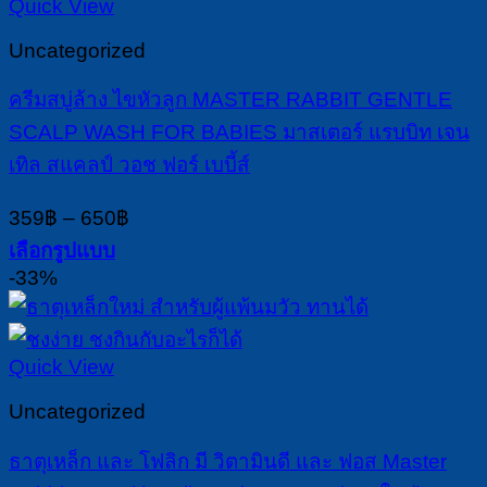
Quick View
Uncategorized
ครีมสบู่ล้าง ไขหัวลูก MASTER RABBIT GENTLE
SCALP WASH FOR BABIES มาสเตอร์ แรบบิท เจน
เทิล สแคลป์ วอช ฟอร์ เบบี้ส์
Price
359
฿
–
650
฿
range:
เลือกรูปแบบ
359฿
This
-33%
through
product
650฿
has
multiple
Quick View
variants.
The
Uncategorized
options
may
ธาตุเหล็ก และ โฟลิก มี วิตามินดี และ ฟอส Master
be