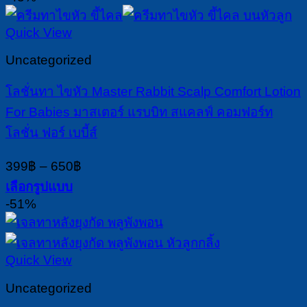
through
product
1,300฿
has
Quick View
multiple
variants.
Uncategorized
The
options
โลชั่นทา ไขหัว Master Rabbit Scalp Comfort Lotion
may
For Babies มาสเตอร์ แรบบิท สแคลฟ์ คอมฟอร์ท
be
chosen
โลชั่น ฟอร์ เบบี้ส์
on
the
Price
399
฿
–
650
฿
product
range:
เลือกรูปแบบ
page
399฿
This
-51%
through
product
650฿
has
multiple
Quick View
variants.
The
Uncategorized
options