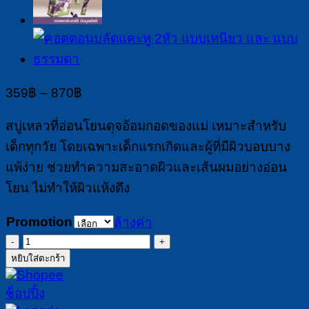
Price
359
฿
–
870
฿
range:
359฿
สบู่เหลวที่อ่อนโยนดุจอ้อมกอดของแม่ เหมาะสำหรับ
through
เด็กทุกวัย โดยเฉพาะเด็กแรกเกิดและผู้ที่มีผิวบอบบาง
870฿
แพ้ง่าย ช่วยทำความสะอาดผิวและเส้นผมอย่างอ่อน
โยน ไม่ทำให้ผิวแห้งตึง
Promotion
ล้างค่า
จำนวน
หยิบใส่ตะกร้า
สบู่
เหลว
สำหรับ