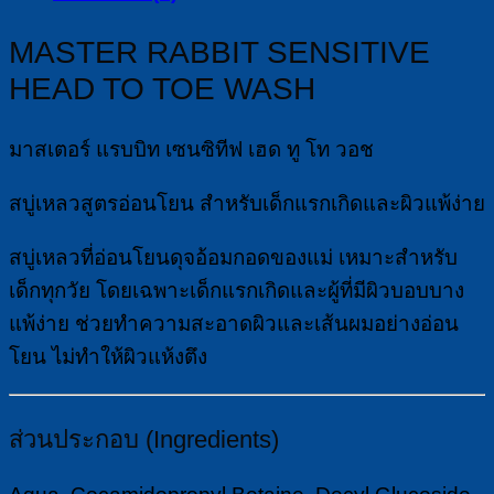
บิท
เซน
MASTER RABBIT SENSITIVE
ซิ
HEAD TO TOE WASH
ทีฟ
เฮด
มาสเตอร์ แรบบิท เซนซิทีฟ เฮด ทู โท วอช
ทู
โท
สบู่เหลวสูตรอ่อนโยน สำหรับเด็กแรกเกิดและผิวแพ้ง่าย
วอช
สบู่เหลวที่อ่อนโยนดุจอ้อมกอดของแม่ เหมาะสำหรับ
สบู่
เด็กทุกวัย โดยเฉพาะเด็กแรกเกิดและผู้ที่มีผิวบอบบาง
เหลว
แพ้ง่าย ช่วยทำความสะอาดผิวและเส้นผมอย่างอ่อน
สูตร
โยน ไม่ทำให้ผิวแห้งตึง
อ่อน
โยน
สำหรับ
ส่วนประกอบ (Ingredients)
เด็ก