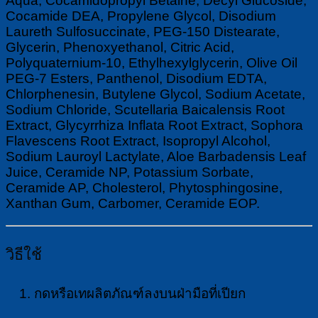
Aqua, Cocamidopropyl Betaine, Decyl Glucoside,
แรก
Cocamide DEA, Propylene Glycol, Disodium
เกิด
Laureth Sulfosuccinate, PEG-150 Distearate,
ชิ้น
Glycerin, Phenoxyethanol, Citric Acid,
Polyquaternium-10, Ethylhexylglycerin, Olive Oil
PEG-7 Esters, Panthenol, Disodium EDTA,
Chlorphenesin, Butylene Glycol, Sodium Acetate,
Sodium Chloride, Scutellaria Baicalensis Root
Extract, Glycyrrhiza Inflata Root Extract, Sophora
Flavescens Root Extract, Isopropyl Alcohol,
Sodium Lauroyl Lactylate, Aloe Barbadensis Leaf
Juice, Ceramide NP, Potassium Sorbate,
Ceramide AP, Cholesterol, Phytosphingosine,
Xanthan Gum, Carbomer, Ceramide EOP.
วิธีใช้
กดหรือเทผลิตภัณฑ์ลงบนฝ่ามือที่เปียก