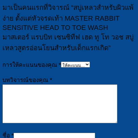
มาเป็นคนแรกที่วิจารณ์ “สบู่เหลวสำหรับผิวแพ้
ง่าย ตั้งแต่หัวจรดเท้า MASTER RABBIT
SENSITIVE HEAD TO TOE WASH
มาสเตอร์ แรบบิท เซนซิทีฟ เฮด ทู โท วอช สบู่
เหลวสูตรอ่อนโยนสำหรับเด็กแรกเกิด”
การให้คะแนนของคุณ
*
บทวิจารณ์ของคุณ
*
ชื่อ
*