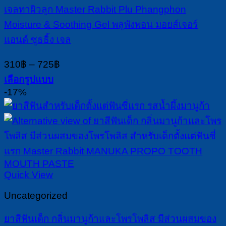
may
เจลทาผิวลูก Master Rabbit Plu Phangphon
be
chosen
Moisture & Soothing Gel พลูพังพอน มอยส์เจอร์
on
แอนด์ ซูธธิ้ง เจล
the
product
Price
310
฿
–
725
฿
page
range:
เลือกรูปแบบ
310฿
This
-17%
through
product
725฿
has
multiple
variants.
The
options
may
Quick View
be
chosen
Uncategorized
on
the
ยาสีฟันเด็ก กลิ่นมานูก้าและโพรโพลิส มีส่วนผสมของ
product