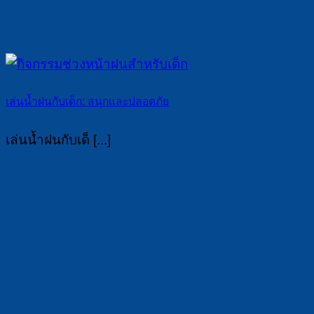
เล่นน้ำฝนกับเด็ก: สนุกและปลอดภัย
เล่นน้ำฝนกับเด็ [...]