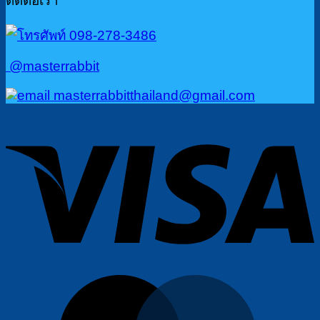
ติดต่อเรา
098-278-3486
@masterrabbit
masterrabbitthailand@gmail.com