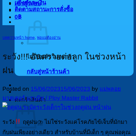
แจ้งชำระเงิน
เข้าสู่ระบบ
ติดตามสถานะการสั่งซื้อ
0
฿
บทความหน้า home
,
พ่อแม่ต้องอ่าน
ระวัง!!! อันตรายต่อลูก ในช่วงหน้า
ไม่มีสินค้าในตะกร้า
ฝน
กลับสู่หน้าร้านค้า
Posted on
15/06/2023
15/06/2023
by
แม่พลอย
มาสเตอร์ แรบบิท / Ploy Master Rabbit
ตะกร้าสินค้า
ระวัง
ฤดูฝน⛈ ไม่ใช่ระวังแค่โรคภัยไข้เจ็บที่มักมา
กับฝนเพียงอย่างเดียว สำหรับบ้านที่มีเด็ก ๆ คุณพ่อคุณ