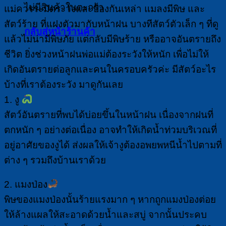
ไม่มีสินค้าในตะกร้า
แม่ควรระมัดระวังและป้องกันเหล่า แมลงมีพิษ และ
สัตว์ร้าย ที่แฝงตัวมากับหน้าฝน บางทีสัตว์ตัวเล็ก ๆ ที่ดู
กลับสู่หน้าร้านค้า
แล้วไม่น่ามีพิษภัย แต่กลับมีพิษร้าย หรืออาจอันตรายถึง
ชีวิต ยิ่งช่วงหน้าฝนพ่อแม่ต้องระวังให้หนัก เพื่อไม่ให้
เกิดอันตรายต่อลูกและคนในครอบครัวค่ะ มีสัตว์อะไร
บ้างที่เราต้องระวัง มาดูกันเลย
1. งู
สัตว์อันตรายที่พบได้บ่อยขึ้นในหน้าฝน เนื่องจากฝนที่
ตกหนัก ๆ อย่างต่อเนื่อง อาจทำให้เกิดน้ำท่วมบริเวณที่
อยู่อาศัยของงูได้ ส่งผลให้เจ้างูต้องอพยพหนีน้ำไปตามที่
ต่าง ๆ รวมถึงบ้านเราด้วย
2. แมงป่อง
พิษของแมงป่องนั้นร้ายแรงมาก ๆ หากถูกแมงป่องต่อย
ให้ล้างแผลให้สะอาดด้วยน้ำและสบู่ จากนั้นประคบ