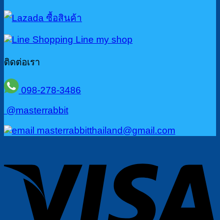
ติดต่อเรา
098-278-3486
@masterrabbit
masterrabbitthailand@gmail.com