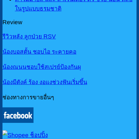
ในรูปแบบธรมชาติ
Review
รีวิวหลัง ลูกป่วย RSV
น้องบอสตั้น ชอบไอ ระคายคอ
น้องณนนชอบใช้สเปรย์ป้องกันผุ
น้องมีตังค์ ร้อง งอแงช่วงฟันเริ่มขึ้น
ช่องทางการขายอื่นๆ