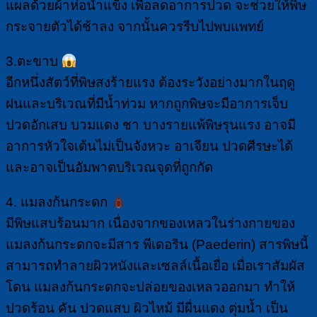
แผลด้วยผ้าห่อน้ำแข็ง เพื่อลดอาการปวด จะช่วยให้พิษ
กระจายตัวได้ช้าลง จากนั้นควรรีบไปพบแพทย์
3.ตะขาบ
อีกหนึ่งสัตว์ที่พิษสงร้ายแรง ต้องระวังอย่างมากในฤดู
ฝนและบริเวณที่มีน้ำท่วม หากถูกพิษจะมีอาการเจ็บ
ปวดอักเสบ บวมแดง ชา บางรายแพ้พิษรุนแรง อาจมี
อาการหัวใจเต้นไม่เป็นจังหวะ อาเจียน ปวดศีรษะได้
และอาจเป็นอัมพาตบริเวณจุดที่ถูกกัด
4. แมลงก้นกระดก
มีพิษแสบร้อนมาก เนื่องจากของเหลวในร่างกายของ
แมลงก้นกระดกจะมีสาร พีเดอริน (Paederin) สารพิษนี้
สามารถทำลายผิวหนังและเซลล์เนื้อเยื่อ เมื่อเราสัมผัส
โดน แมลงก้นกระดกจะปล่อยของเหลวออกมา ทำให้
ปวดร้อน คัน ปวดแสบ ผิวไหม้ มีผื่นแดง ตุ่มน้ำ เป็น