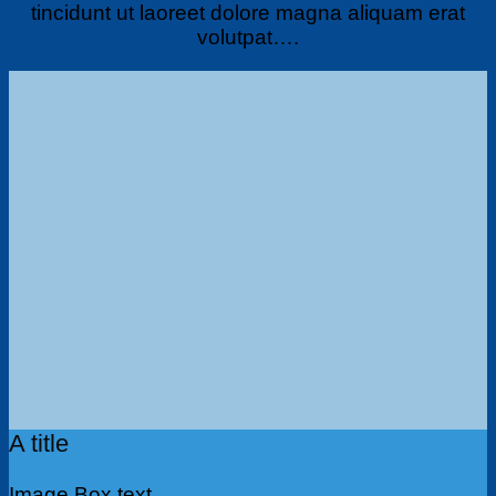
tincidunt ut laoreet dolore magna aliquam erat
volutpat….
A title
Image Box text