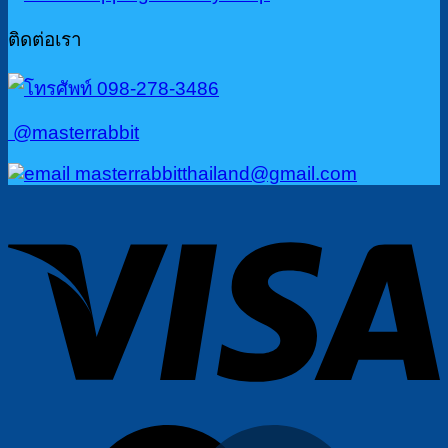
ติดต่อเรา
098-278-3486
@masterrabbit
masterrabbitthailand@gmail.com