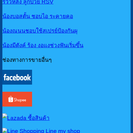
รีวิวหลัง ลูกป่วย RSV
น้องบอสตั้น ชอบไอ ระคายคอ
น้องณนนชอบใช้สเปรย์ป้องกันผุ
น้องมีตังค์ ร้อง งอแงช่วงฟันเริ่มขึ้น
ช่องทางการขายอื่นๆ